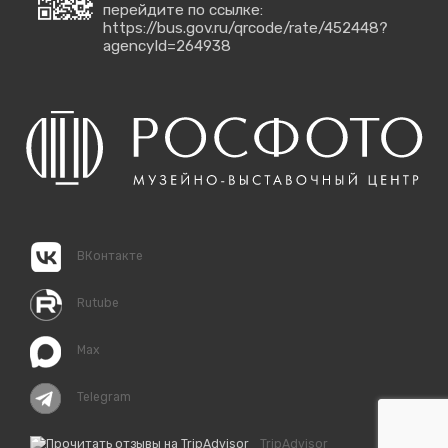
перейдите по ссылке:
https://bus.gov.ru/qrcode/rate/452448?
agencyId=264938
ВКонтакте
Rutube
Max
Telegram
TripAdvisor