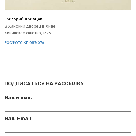
Гри­го­рий Крив­цов
В Хан­ский дво­рец в Хиве.
Хи­вин­ское хан­ство, 1873
РОС­ФО­ТО КП 087/076
ПОДПИСАТЬСЯ НА РАССЫЛКУ
Ваше имя:
Ваш Email: