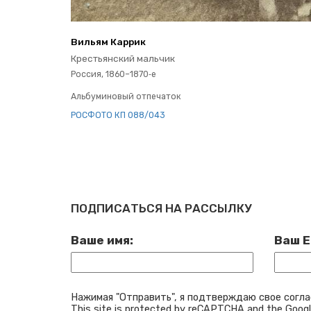
Ви­льям Кар­рик
Кре­стьян­ский маль­чик
Рос­сия, 1860–1870‑е
Аль­бу­ми­но­вый от­пе­ча­ток
РОС­ФО­ТО КП 088/043
ПОДПИСАТЬСЯ НА РАССЫЛКУ
Ваше имя:
Ваш E
Нажимая "Отправить", я подтверждаю свое согла
This site is protected by reCAPTCHA and the Goog