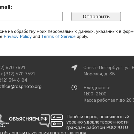
mail:
сие на обработку моих персональных данных, указанных в форм
le
Privacy Policy
and
Terms of Service
apply.
Как
12) 670 7691
Санкт-Петербург, ул. 
добраться
: (812) 670 7691
Морская, д. 35
812) 314 6184
office@rosphoto.org
Время
Ежедневно:
работы
11:00–21:00
Касса работает до 20:
Пройти опрос, посвященный
уровню удовлетворенности
граждан работой РОСФОТО
тобы оценить условия предоставления