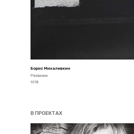
Борис Ми­ха­лев­кин
Рек­ви­ем
1978
В ПРО­ЕК­ТАХ