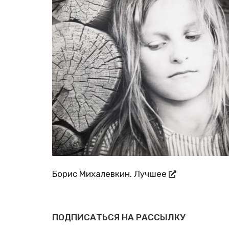
Борис Ми­ха­лев­кин. Луч­шее
ПОДПИСАТЬСЯ НА РАССЫЛКУ