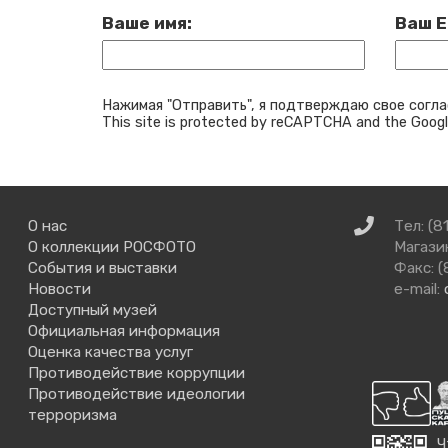
Ваше имя:
Ваш E
Нажимая "Отправить", я подтверждаю свое согла
This site is protected by reCAPTCHA and the Goog
Связаться
О нас
Тел: (8
с
О коллекции РОСФОТО
Магазин
нами
События и выставки
Факс: (
Новости
e-mail:
Доступный музей
Официальная информация
Оценка качества услуг
Противодействие коррупции
Противодействие идеологии
терроризма
Ч