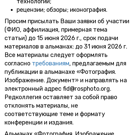
тех­но­ло­гии;
ре­цен­зии; об­зо­ры; ико­но­гра­фия.
Про­сим при­сы­лать Ваши за­яв­ки об уча­стии
(ФИО, аф­фи­ли­а­ция, при­мер­ная тема
ста­тьи) до 15 июня 2026 г., срок по­да­чи
ма­те­ри­а­лов в аль­ма­нах: до 31 июня 2026 г.
Все ма­те­ри­а­лы сле­ду­ет оформ­лять
со­глас­но
тре­бо­ва­ни­ям
, пред­ла­га­е­мым для
пуб­ли­ка­ции в аль­ма­на­хе «Фо­то­гра­фия.
Изоб­ра­же­ние. До­ку­мент» и на­прав­лять на
элек­трон­ный адрес fid@​rosphoto.​org.
Ред­кол­ле­гия остав­ля­ет за собой право
от­кло­нять ма­те­ри­а­лы, не
со­от­вет­ству­ю­щие теме и фор­ма­ту
кон­фе­рен­ции и из­да­ния.
Аль­ма­нах «Фо­то­гра­фия. Изоб­ра­же­ние.