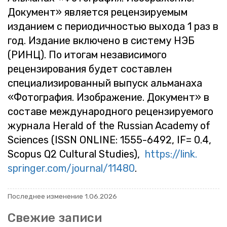
До­ку­мент» яв­ля­ет­ся ре­цен­зи­ру­е­мым
из­да­ни­ем с пе­ри­о­дич­но­стью вы­хо­да 1 раз в
год. Из­да­ние вклю­че­но в си­сте­му НЭБ
(РИНЦ). По ито­гам неза­ви­си­мо­го
ре­цен­зи­ро­ва­ния будет со­став­лен
спе­ци­а­ли­зи­ро­ван­ный вы­пуск аль­ма­на­ха
«Фо­то­гра­фия. Изоб­ра­же­ние. До­ку­мент» в
со­ста­ве меж­ду­на­род­но­го ре­цен­зи­ру­е­мо­го
жур­на­ла Herald of the Russian Academy of
Sciences (ISSN ONLINE: 1555-6492, IF= 0.4,
Scopus Q2 Cultural Studies),
https://​link.​
springer.​com/​journal/​11480
.
По­след­нее из­ме­не­ние 1.06.2026
Све­жие за­пи­си