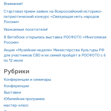
Вни­ма­ние!
Стар­то­вал прием за­явок на Все­рос­сий­ский ис­то­ри­ко-
пат­ри­о­ти­че­ский кон­курс «Свя­зу­ю­щая нить на­ро­дов
Рос­сии»
Ува­жа­е­мые по­се­ти­те­ли!
В Ви­теб­ске от­кры­лась вы­став­ка РОС­ФО­ТО «Мно­го­ли­кая
Рос­сия»
Акция «Му­зей­ная неде­ля» Ми­ни­стер­ства Куль­ту­ры РФ
для участ­ни­ков СВО и их семей прой­дёт в РОС­ФО­ТО с 6
по 12 июля
Руб­ри­ки
Кон­фе­рен­ции и се­ми­на­ры
Кон­фе­рен­ции
Вы­став­ки
Юби­лей­ная про­грам­ма
ма­стер-класс