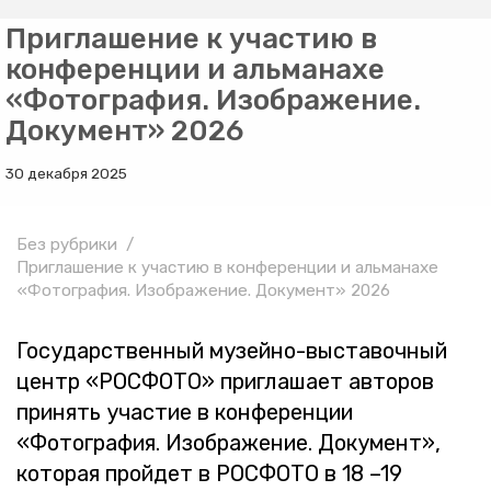
Приглашение к участию в
конференции и альманахе
«Фотография. Изображение.
Документ» 2026
30 декабря 2025
Без рубрики
Приглашение к участию в конференции и альманахе
«Фотография. Изображение. Документ» 2026
Го­су­дар­ствен­ный му­зей­но-вы­ста­воч­ный
центр «РОС­ФО­ТО» при­гла­ша­ет ав­то­ров
при­нять уча­стие в кон­фе­рен­ции
«Фо­то­гра­фия. Изоб­ра­же­ние. До­ку­мент»,
ко­то­рая прой­дет в РОС­ФО­ТО в 18 –19