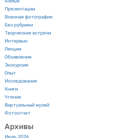
Фильм
Пре­зен­та­ции
Во­ен­ная фо­то­гра­фия
Без руб­ри­ки
Твор­че­ские встре­чи
Ин­тер­вью
Лек­ции
Объ­яв­ле­ния
Экс­кур­сии
Опыт
Ис­сле­до­ва­ния
Книги
Чте­ние
Вир­ту­аль­ный музей
Фо­то­от­чет
Ар­хи­вы
Июль 2026