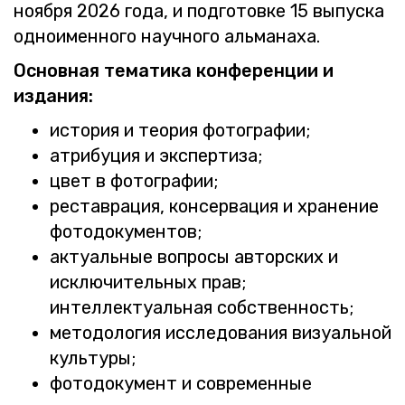
но­яб­ря 2026 года, и под­го­тов­ке 15 вы­пус­ка
од­но­имен­но­го на­уч­но­го аль­ма­на­ха.
Ос­нов­ная те­ма­ти­ка кон­фе­рен­ции и
из­да­ния:
ис­то­рия и тео­рия фо­то­гра­фии;
ат­ри­бу­ция и экс­пер­ти­за;
цвет в фо­то­гра­фии;
ре­став­ра­ция, кон­сер­ва­ция и хра­не­ние
фо­то­до­ку­мен­тов;
ак­ту­аль­ные во­про­сы ав­тор­ских и
ис­клю­чи­тель­ных прав;
ин­тел­лек­ту­аль­ная соб­ствен­ность;
ме­то­до­ло­гия ис­сле­до­ва­ния ви­зу­аль­ной
куль­ту­ры;
фо­то­до­ку­мент и со­вре­мен­ные