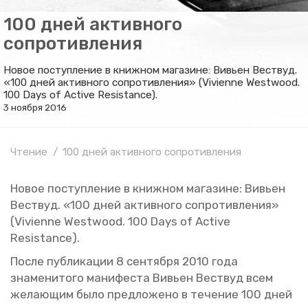
100 дней активного
сопротивления
Новое поступление в книжном магазине: Вивьен Вествуд.
«100 дней активного сопротивления» (Vivienne Westwood.
100 Days of Active Resistance).
3 ноября 2016
Чтение
100 дней активного сопротивления
Новое по­ступ­ле­ние в книж­ном ма­га­зине: Ви­вьен
Вест­вуд. «100 дней ак­тив­но­го со­про­тив­ле­ния»
(Vivienne Westwood. 100 Days of Active
Resistance).
После пуб­ли­ка­ции 8 сен­тяб­ря 2010 года
зна­ме­ни­то­го ма­ни­фе­ста Ви­вьен Вест­вуд всем
же­ла­ю­щим было пред­ло­же­но в те­че­ние 100 дней