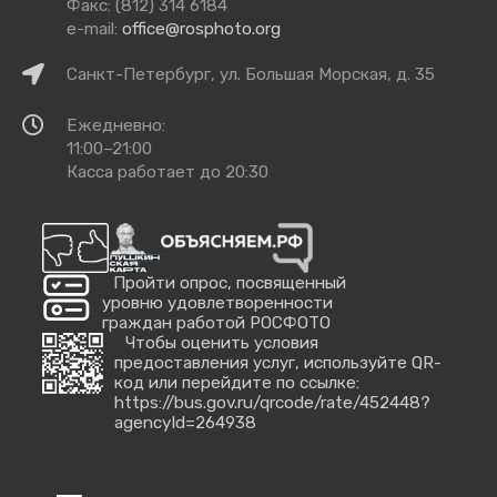
нами
Факс: (812) 314 6184
e-mail:
office@rosphoto.org
Как
Санкт-Петербург, ул. Большая Морская, д. 35
добраться
Время
Ежедневно:
работы
11:00–21:00
Касса работает до 20:30
Пройти опрос, посвященный
уровню удовлетворенности
граждан работой РОСФОТО
Чтобы оценить условия
предоставления услуг, используйте QR-
код или перейдите по ссылке:
https://bus.gov.ru/qrcode/rate/452448?
agencyId=264938