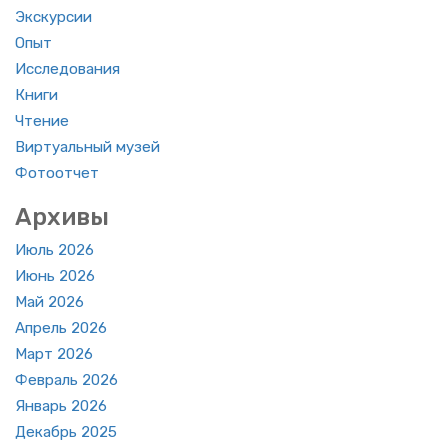
Экс­кур­сии
Опыт
Ис­сле­до­ва­ния
Книги
Чте­ние
Вир­ту­аль­ный музей
Фо­то­от­чет
Ар­хи­вы
Июль 2026
Июнь 2026
Май 2026
Ап­рель 2026
Март 2026
Фев­раль 2026
Ян­варь 2026
Де­кабрь 2025