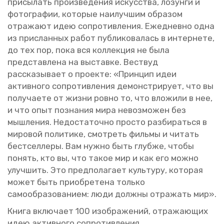
при­сы­лать про­из­ве­де­ния ис­кус­ства, ло­зун­ги и
фо­то­гра­фии, ко­то­рые наи­луч­шим об­ра­зом
от­ра­жа­ют идею со­про­тив­ле­ния. Еже­днев­но одна
из при­слан­ных работ пуб­ли­ко­ва­лась в ин­тер­не­те,
до тех пор, пока вся кол­лек­ция не была
пред­став­ле­на на вы­став­ке. Вест­вуд
рас­ска­зы­ва­ет о про­ек­те: «Прин­цип идеи
ак­тив­но­го со­про­тив­ле­ния де­мон­стри­ру­ет, что вы
по­лу­ча­е­те от жизни ровно то, что вло­жи­ли в нее,
и что опыт по­зна­ния мира невоз­мо­жен без
мыш­ле­ния. Недо­ста­точ­но про­сто раз­би­рать­ся в
ми­ро­вой по­ли­ти­ке, смот­реть филь­мы и чи­тать
бест­сел­ле­ры. Вам нужно быть глуб­же, чтобы
по­нять, кто вы, что такое мир и как его можно
улуч­шить. Это пред­по­ла­га­ет куль­ту­ру, ко­то­рая
может быть при­об­ре­те­на толь­ко
са­мо­об­ра­зо­ва­ни­ем: люди долж­ны от­ра­жать мир».
Книга вклю­ча­ет 100 изоб­ра­же­ний, от­ра­жа­ю­щих
идею ак­тив­но­го со­про­тив­ле­ния.