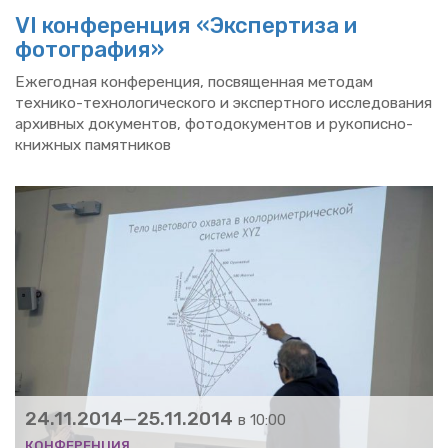
VI кон­фе­рен­ция «Экс­пер­ти­за и
фо­то­гра­фия»
Еже­год­ная кон­фе­рен­ция, по­свя­щен­ная ме­то­дам
тех­ни­ко-тех­но­ло­ги­че­ско­го и экс­перт­но­го ис­сле­до­ва­ния
ар­хив­ных до­ку­мен­тов, фо­то­до­ку­мен­тов и ру­ко­пис­но-
книж­ных па­мят­ни­ков
24.11.2014
—
25.11.2014
в 10:00
КОН­ФЕ­РЕН­ЦИЯ