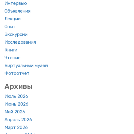
Ин­тер­вью
Объ­яв­ле­ния
Лек­ции
Опыт
Экс­кур­сии
Ис­сле­до­ва­ния
Книги
Чте­ние
Вир­ту­аль­ный музей
Фо­то­от­чет
Ар­хи­вы
Июль 2026
Июнь 2026
Май 2026
Ап­рель 2026
Март 2026