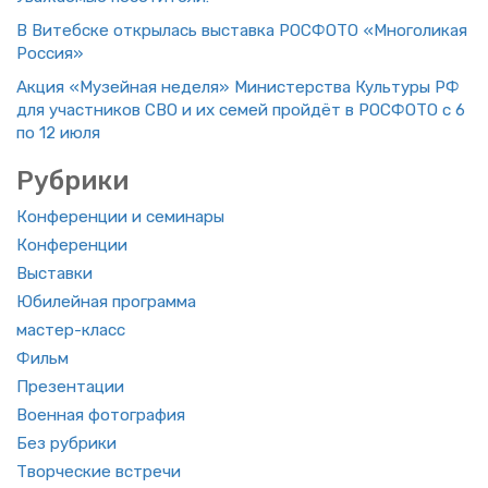
В Ви­теб­ске от­кры­лась вы­став­ка РОС­ФО­ТО «Мно­го­ли­кая
Рос­сия»
Акция «Му­зей­ная неде­ля» Ми­ни­стер­ства Куль­ту­ры РФ
для участ­ни­ков СВО и их семей прой­дёт в РОС­ФО­ТО с 6
по 12 июля
Руб­ри­ки
Кон­фе­рен­ции и се­ми­на­ры
Кон­фе­рен­ции
Вы­став­ки
Юби­лей­ная про­грам­ма
ма­стер-класс
Фильм
Пре­зен­та­ции
Во­ен­ная фо­то­гра­фия
Без руб­ри­ки
Твор­че­ские встре­чи