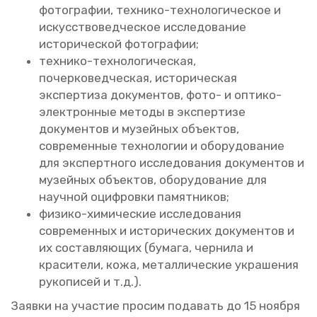
фо­то­гра­фии, тех­ни­ко-тех­но­ло­ги­че­ское и
ис­кус­ство­вед­че­ское ис­сле­до­ва­ние
ис­то­ри­че­ской фо­то­гра­фии;
тех­ни­ко-тех­но­ло­ги­че­ская,
по­чер­ко­вед­че­ская, ис­то­ри­че­ская
экс­пер­ти­за до­ку­мен­тов, фото- и оп­ти­ко-
элек­трон­ные ме­то­ды в экс­пер­ти­зе
до­ку­мен­тов и му­зей­ных объ­ек­тов,
со­вре­мен­ные тех­но­ло­гии и обо­ру­до­ва­ние
для экс­перт­но­го ис­сле­до­ва­ния до­ку­мен­тов и
му­зей­ных объ­ек­тов, обо­ру­до­ва­ние для
на­уч­ной оциф­ров­ки па­мят­ни­ков;
фи­зи­ко-хи­ми­че­ские ис­сле­до­ва­ния
со­вре­мен­ных и ис­то­ри­че­ских до­ку­мен­тов и
их со­став­ля­ю­щих (бу­ма­га, чер­ни­ла и
кра­си­те­ли, кожа, ме­тал­ли­че­ские укра­ше­ния
ру­ко­пи­сей и т.д.).
За­яв­ки на уча­стие про­сим по­да­вать до 15 но­яб­ря