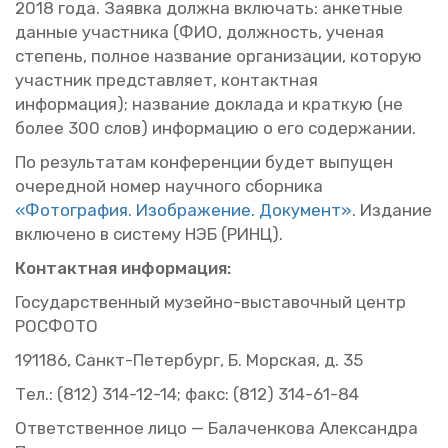
2018 года. За­яв­ка долж­на вклю­чать: ан­кет­ные
дан­ные участ­ни­ка (ФИО, долж­ность, уче­ная
сте­пень, пол­ное на­зва­ние ор­га­ни­за­ции, ко­то­рую
участ­ник пред­став­ля­ет, кон­такт­ная
ин­фор­ма­ция); на­зва­ние до­кла­да и крат­кую (не
более 300 слов) ин­фор­ма­цию о его со­дер­жа­нии.
По ре­зуль­та­там кон­фе­рен­ции будет вы­пу­щен
оче­ред­ной номер на­уч­но­го сбор­ни­ка
«Фо­то­гра­фия. Изоб­ра­же­ние. До­ку­мент»
. Из­да­ние
вклю­че­но в си­сте­му НЭБ (РИНЦ).
Кон­такт­ная ин­фор­ма­ция:
Го­су­дар­ствен­ный му­зей­но-вы­ста­воч­ный центр
РОС­ФО­ТО
191186, Санкт-Пе­тер­бург, Б. Мор­ская, д. 35
Тел.: (812) 314-12-14; факс: (812) 314-61-84
От­вет­ствен­ное лицо — Ба­ла­чен­ко­ва Алек­сандра