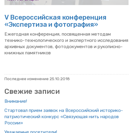
V Все­рос­сий­ская кон­фе­рен­ция
«Экс­пер­ти­за и фо­то­гра­фия»
Еже­год­ная кон­фе­рен­ция, по­свя­щен­ная ме­то­дам
тех­ни­ко-тех­но­ло­ги­че­ско­го и экс­перт­но­го ис­сле­до­ва­ния
ар­хив­ных до­ку­мен­тов, фо­то­до­ку­мен­тов и ру­ко­пис­но-
книж­ных па­мят­ни­ков
По­след­нее из­ме­не­ние 25.10.2018
Све­жие за­пи­си
Вни­ма­ние!
Стар­то­вал прием за­явок на Все­рос­сий­ский ис­то­ри­ко-
пат­ри­о­ти­че­ский кон­курс «Свя­зу­ю­щая нить на­ро­дов
Рос­сии»
Ува­жа­е­мые по­се­ти­те­ли!