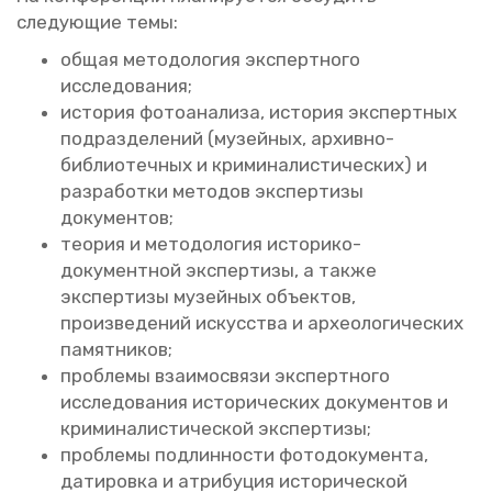
сле­ду­ю­щие темы
:
общая ме­то­до­ло­гия экс­перт­но­го
ис­сле­до­ва­ния;
ис­то­рия фо­то­ана­ли­за, ис­то­рия экс­перт­ных
под­раз­де­ле­ний (му­зей­ных, ар­хив­но-
биб­лио­теч­ных и кри­ми­на­ли­сти­че­ских) и
раз­ра­бот­ки ме­то­дов экс­пер­ти­зы
до­ку­мен­тов;
тео­рия и ме­то­до­ло­гия ис­то­ри­ко-
до­ку­мент­ной экс­пер­ти­зы, а также
экс­пер­ти­зы му­зей­ных объ­ек­тов,
про­из­ве­де­ний ис­кус­ства и ар­хео­ло­ги­че­ских
па­мят­ни­ков;
про­бле­мы вза­и­мо­свя­зи экс­перт­но­го
ис­сле­до­ва­ния ис­то­ри­че­ских до­ку­мен­тов и
кри­ми­на­ли­сти­че­ской экс­пер­ти­зы;
про­бле­мы под­лин­но­сти фо­то­до­ку­мен­та,
да­ти­ров­ка и ат­ри­бу­ция ис­то­ри­че­ской