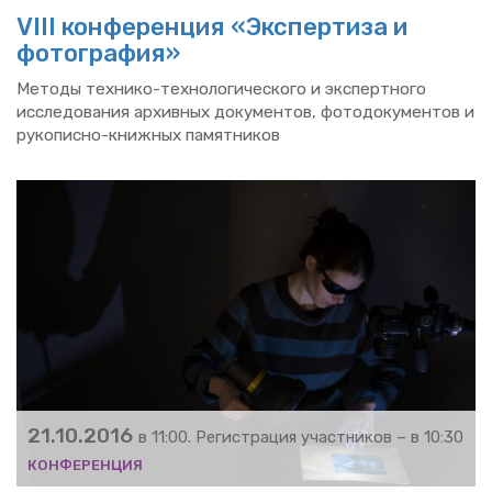
VIII кон­фе­рен­ция «Экс­пер­ти­за и
фо­то­гра­фия»
Ме­то­ды тех­ни­ко-тех­но­ло­ги­че­ско­го и экс­перт­но­го
ис­сле­до­ва­ния ар­хив­ных до­ку­мен­тов, фо­то­до­ку­мен­тов и
ру­ко­пис­но-книж­ных па­мят­ни­ков
21.10.2016
в 11:00. Ре­ги­стра­ция участ­ни­ков – в 10:30
КОН­ФЕ­РЕН­ЦИЯ