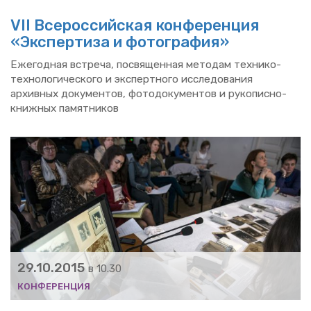
VII Все­рос­сий­ская кон­фе­рен­ция
«Экс­пер­ти­за и фо­то­гра­фия»
Еже­год­ная встре­ча, по­свя­щен­ная ме­то­дам тех­ни­ко-
тех­но­ло­ги­че­ско­го и экс­перт­но­го ис­сле­до­ва­ния
ар­хив­ных до­ку­мен­тов, фо­то­до­ку­мен­тов и ру­ко­пис­но-
книж­ных па­мят­ни­ков
29.10.2015
в 10.30
КОН­ФЕ­РЕН­ЦИЯ