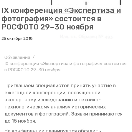
IX конференция «Экспертиза и
фотография» состоится в
РОСФОТО 29–30 ноября
25 октября 2018
Объявления
IX конференция «Экспертиза и фотография» состоится
в РОСФОТО 29–30 ноября
При­гла­ша­ем спе­ци­а­ли­стов при­нять уча­стие в
еже­год­ной кон­фе­рен­ции, по­свя­щен­ной
экс­перт­но­му ис­сле­до­ва­нию и тех­ни­ко-
тех­но­ло­ги­че­ско­му ана­ли­зу ис­то­ри­че­ских
до­ку­мен­тов и фо­то­гра­фий. За­яв­ки при­ни­ма­ют­ся
до 15 но­яб­ря.
На кон­фе­рен­ции пла­ни­ру­ет­ся об­су­дить