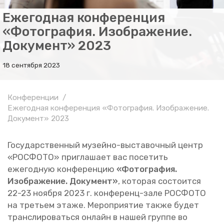
Ежегодная конференция
«Фотография. Изображение.
Документ» 2023
18 сентября 2023
Конференции
Ежегодная конференция «Фотография. Изображение.
Документ» 2023
Го­су­дар­ствен­ный му­зей­но-вы­ста­воч­ный центр
«РОС­ФО­ТО» при­гла­ша­ет вас по­се­тить
еже­год­ную кон­фе­рен­цию
«Фо­то­гра­фия.
Изоб­ра­же­ние. До­ку­мент»
, ко­то­рая со­сто­ит­ся
22-23 но­яб­ря 2023 г. кон­фе­ренц-зале РОС­ФО­ТО
на тре­тьем этаже. Ме­ро­при­я­тие также будет
транс­ли­ро­вать­ся он­лайн в нашей груп­пе во