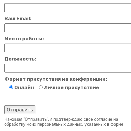
Ваш Email:
Место работы:
Должность:
Формат присутствия на конференции:
Онлайн
Личное присутствие
На­жи­мая "От­пра­вить", я под­твер­ждаю свое со­гла­сие на
об­ра­бот­ку моих пер­со­наль­ных дан­ных, ука­зан­ных в форме