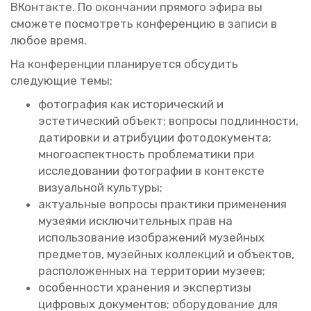
ВКон­так­те. По окон­ча­нии пря­мо­го эфира вы
смо­же­те по­смот­реть кон­фе­рен­цию в за­пи­си в
любое время.
На кон­фе­рен­ции пла­ни­ру­ет­ся об­су­дить
сле­ду­ю­щие темы:
фо­то­гра­фия как ис­то­ри­че­ский и
эс­те­ти­че­ский объ­ект; во­про­сы под­лин­но­сти,
да­ти­ров­ки и ат­ри­бу­ции фо­то­до­ку­мен­та;
мно­го­ас­пект­ность про­бле­ма­ти­ки при
ис­сле­до­ва­нии фо­то­гра­фии в кон­тек­сте
ви­зу­аль­ной куль­ту­ры;
ак­ту­аль­ные во­про­сы прак­ти­ки при­ме­не­ния
му­зе­я­ми ис­клю­чи­тель­ных прав на
ис­поль­зо­ва­ние изоб­ра­же­ний му­зей­ных
пред­ме­тов, му­зей­ных кол­лек­ций и объ­ек­тов,
рас­по­ло­жен­ных на тер­ри­то­рии му­зеев;
осо­бен­но­сти хра­не­ния и экс­пер­ти­зы
циф­ро­вых до­ку­мен­тов; обо­ру­до­ва­ние для