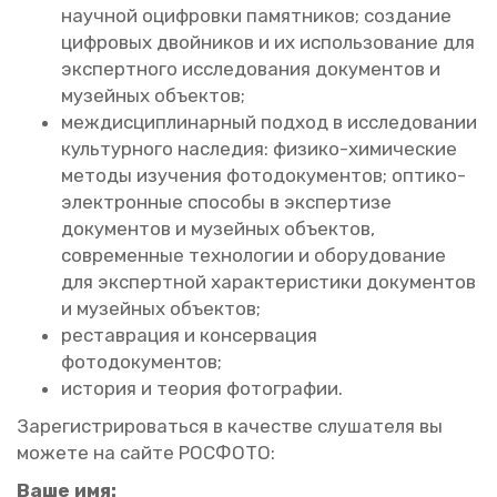
на­уч­ной оциф­ров­ки па­мят­ни­ков; со­зда­ние
циф­ро­вых двой­ни­ков и их ис­поль­зо­ва­ние для
экс­перт­но­го ис­сле­до­ва­ния до­ку­мен­тов и
му­зей­ных объ­ек­тов;
меж­дис­ци­пли­нар­ный под­ход в ис­сле­до­ва­нии
куль­тур­но­го на­сле­дия: фи­зи­ко-хи­ми­че­ские
ме­то­ды изу­че­ния фо­то­до­ку­мен­тов; оп­ти­ко-
элек­трон­ные спо­со­бы в экс­пер­ти­зе
до­ку­мен­тов и му­зей­ных объ­ек­тов,
со­вре­мен­ные тех­но­ло­гии и обо­ру­до­ва­ние
для экс­перт­ной ха­рак­те­ри­сти­ки до­ку­мен­тов
и му­зей­ных объ­ек­тов;
ре­став­ра­ция и кон­сер­ва­ция
фо­то­до­ку­мен­тов;
ис­то­рия и тео­рия фо­то­гра­фии.
За­ре­ги­стри­ро­вать­ся в ка­че­стве слу­ша­те­ля вы
мо­же­те на сайте РОС­ФО­ТО:
Ваше имя: