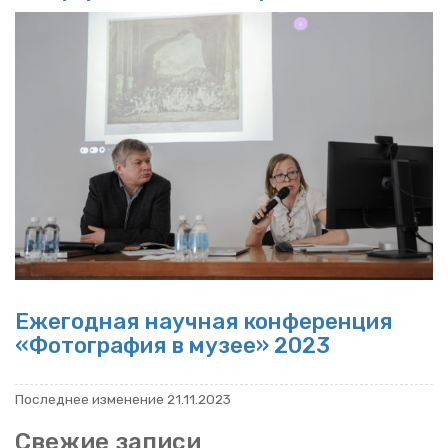
Еже­год­ная на­уч­ная кон­фе­рен­ция
«Фо­то­гра­фия в музее» 2023
По­след­нее из­ме­не­ние 21.11.2023
Све­жие за­пи­си