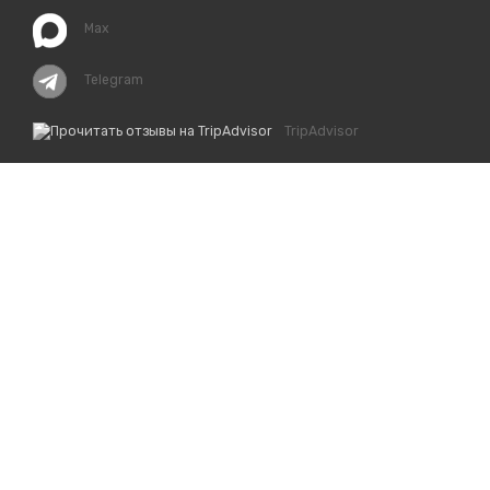
Max
Telegram
TripAdvisor