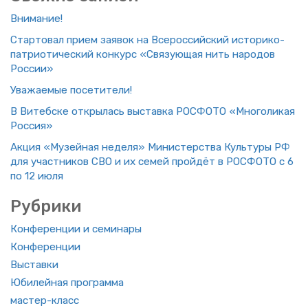
Вни­ма­ние!
Стар­то­вал прием за­явок на Все­рос­сий­ский ис­то­ри­ко-
пат­ри­о­ти­че­ский кон­курс «Свя­зу­ю­щая нить на­ро­дов
Рос­сии»
Ува­жа­е­мые по­се­ти­те­ли!
В Ви­теб­ске от­кры­лась вы­став­ка РОС­ФО­ТО «Мно­го­ли­кая
Рос­сия»
Акция «Му­зей­ная неде­ля» Ми­ни­стер­ства Куль­ту­ры РФ
для участ­ни­ков СВО и их семей прой­дёт в РОС­ФО­ТО с 6
по 12 июля
Руб­ри­ки
Кон­фе­рен­ции и се­ми­на­ры
Кон­фе­рен­ции
Вы­став­ки
Юби­лей­ная про­грам­ма
ма­стер-класс