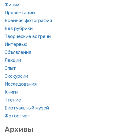
Фильм
Пре­зен­та­ции
Во­ен­ная фо­то­гра­фия
Без руб­ри­ки
Твор­че­ские встре­чи
Ин­тер­вью
Объ­яв­ле­ния
Лек­ции
Опыт
Экс­кур­сии
Ис­сле­до­ва­ния
Книги
Чте­ние
Вир­ту­аль­ный музей
Фо­то­от­чет
Ар­хи­вы