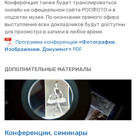
Кон­фе­рен­ция также будет транс­ли­ро­вать­ся
он­лайн на офи­ци­аль­ном сайте РОС­ФО­ТО и в
соц­се­тях музея. По окон­ча­нии пря­мо­го эфира
вы­ступ­ле­ния всех до­клад­чи­ков будут до­ступ­ны
для про­смот­ра в за­пи­си в любое время.
Про­грам­ма кон­фе­рен­ции
«Фо­то­гра­фия.
Изоб­ра­же­ние. До­ку­мент»
PDF
ДО­ПОЛ­НИ­ТЕЛЬ­НЫЕ МА­ТЕ­РИ­А­ЛЫ
Кон­фе­рен­ции, се­ми­на­ры