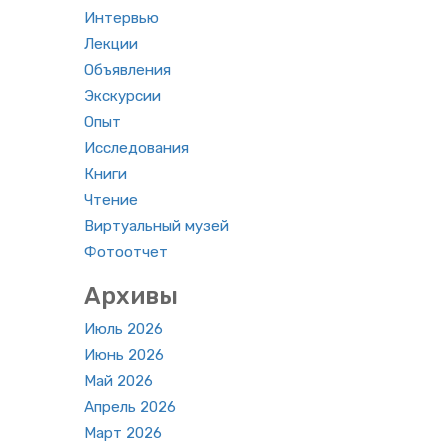
Ин­тер­вью
Лек­ции
Объ­яв­ле­ния
Экс­кур­сии
Опыт
Ис­сле­до­ва­ния
Книги
Чте­ние
Вир­ту­аль­ный музей
Фо­то­от­чет
Ар­хи­вы
Июль 2026
Июнь 2026
Май 2026
Ап­рель 2026
Март 2026