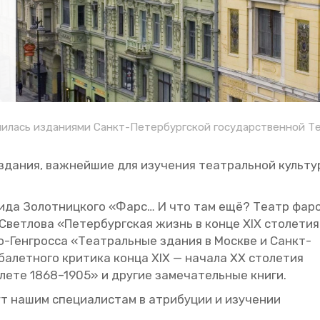
илась изданиями Санкт-Петербургской государственной Те
з­да­ния, важ­ней­шие для изу­че­ния те­ат­раль­ной куль­ту
­ви­да Зо­лот­ниц­ко­го «Фарс… И что там ещё? Театр фар
 Свет­ло­ва «Пе­тер­бург­ская жизнь в конце XIX сто­ле­тия
­го-Ген­грос­са «Те­ат­раль­ные зда­ния в Москве и Санкт-
ба­лет­но­го кри­ти­ка конца XIX — на­ча­ла ХХ сто­ле­тия
а­ле­те 1868–1905» и дру­гие за­ме­ча­тель­ные книги.
ут нашим спе­ци­а­ли­стам в ат­ри­бу­ции и изу­че­нии