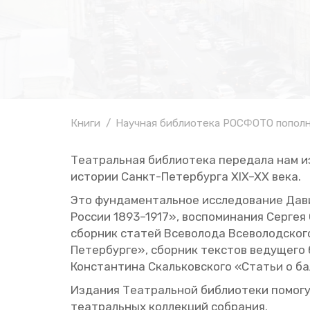
Книги
Научная библиотека РОСФОТО пополн
Те­ат­раль­ная биб­лио­те­ка пе­ре­да­ла нам и
ис­то­рии Санкт-Пе­тер­бур­га XIX–XX века.
Это фун­да­мен­таль­ное ис­сле­до­ва­ние Да
Рос­сии 1893–1917», вос­по­ми­на­ния Сер­гея
сбор­ник ста­тей Все­во­ло­да Все­во­лод­ско
Пе­тер­бур­ге», сбор­ник тек­стов ве­ду­ще­го 
Кон­стан­ти­на Скаль­ков­ско­го «Ста­тьи о б
Из­да­ния Те­ат­раль­ной биб­лио­те­ки по­мо­г
те­ат­раль­ных кол­лек­ций со­бра­ния.