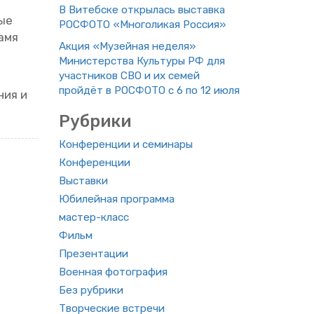
В Ви­теб­ске от­кры­лась вы­став­ка
ные
РОС­ФО­ТО «Мно­го­ли­кая Рос­сия»
намя
Акция «Му­зей­ная неде­ля»
Ми­ни­стер­ства Куль­ту­ры РФ для
участ­ни­ков СВО и их семей
прой­дёт в РОС­ФО­ТО с 6 по 12 июля
­ния и
Руб­ри­ки
Кон­фе­рен­ции и се­ми­на­ры
Кон­фе­рен­ции
Вы­став­ки
Юби­лей­ная про­грам­ма
ма­стер-класс
Фильм
Пре­зен­та­ции
Во­ен­ная фо­то­гра­фия
Без руб­ри­ки
Твор­че­ские встре­чи