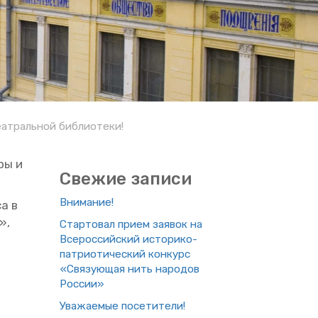
атральной библиотеки!
­ры и
Све­жие за­пи­си
Вни­ма­ние!
са в
»,
Стар­то­вал прием за­явок на
Все­рос­сий­ский ис­то­ри­ко-
пат­ри­о­ти­че­ский кон­курс
«Свя­зу­ю­щая нить на­ро­дов
Рос­сии»
Ува­жа­е­мые по­се­ти­те­ли!