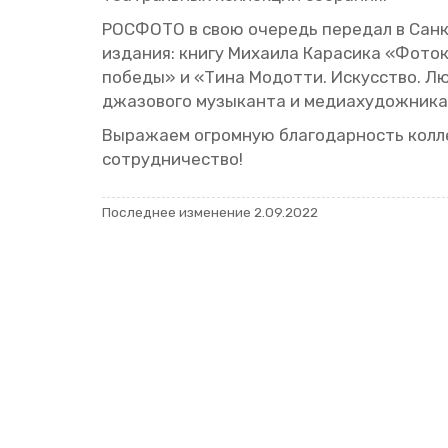
РОС­ФО­ТО в свою оче­редь пе­ре­дал в Санкт
из­да­ния: книгу Ми­ха­и­ла Ка­ра­си­ка «Фо­т
по­бе­ды» и «Тина Мо­дот­ти. Ис­кус­ство. Лю­
джа­зо­во­го му­зы­кан­та и ме­диа­ху­дож­ни­к
Вы­ра­жа­ем огром­ную бла­го­дар­ность кол­ле
со­труд­ни­че­ство!
По­след­нее из­ме­не­ние 2.09.2022