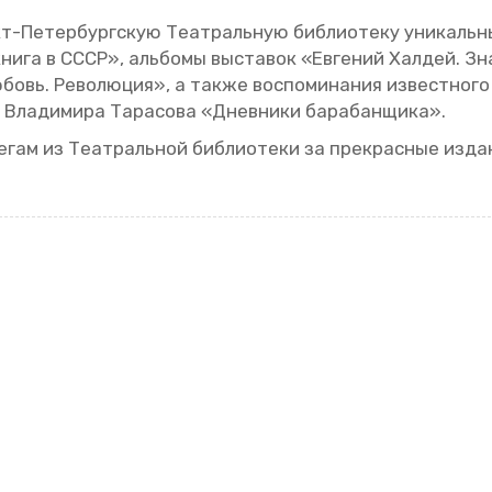
-Пе­тер­бург­скую Те­ат­раль­ную биб­лио­те­ку уни­каль­
ок­ни­га в СССР», аль­бо­мы вы­ста­вок «Ев­ге­ний Хал­дей. З
бовь. Ре­во­лю­ция», а также вос­по­ми­на­ния из­вест­но­го
а Вла­ди­ми­ра Та­ра­со­ва «Днев­ни­ки ба­ра­бан­щи­ка».
­гам из Те­ат­раль­ной биб­лио­те­ки за пре­крас­ные из­да