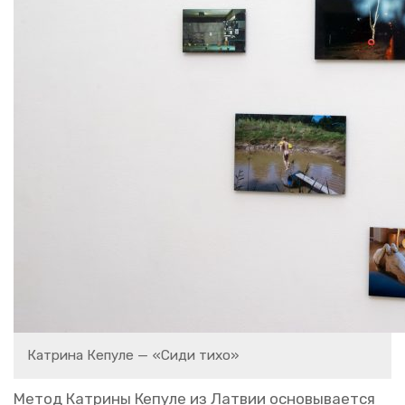
Ка­три­на Ке­пу­ле — «Сиди тихо»
Метод Ка­три­ны Ке­пу­ле из Лат­вии ос­но­вы­ва­ет­ся