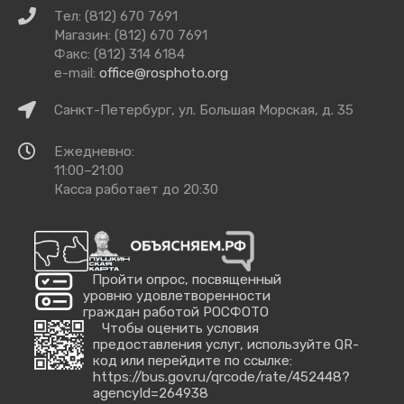
Связаться
Тел: (812) 670 7691
с
Магазин: (812) 670 7691
нами
Факс: (812) 314 6184
e-mail:
office@rosphoto.org
Как
Санкт-Петербург, ул. Большая Морская, д. 35
добраться
Время
Ежедневно:
работы
11:00–21:00
Касса работает до 20:30
Пройти опрос, посвященный
уровню удовлетворенности
граждан работой РОСФОТО
Чтобы оценить условия
предоставления услуг, используйте QR-
код или перейдите по ссылке:
https://bus.gov.ru/qrcode/rate/452448?
agencyId=264938