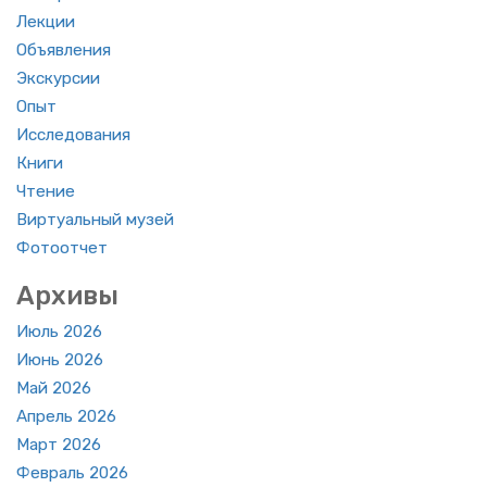
Лек­ции
Объ­яв­ле­ния
Экс­кур­сии
Опыт
Ис­сле­до­ва­ния
Книги
Чте­ние
Вир­ту­аль­ный музей
Фо­то­от­чет
Ар­хи­вы
Июль 2026
Июнь 2026
Май 2026
Ап­рель 2026
Март 2026
Фев­раль 2026