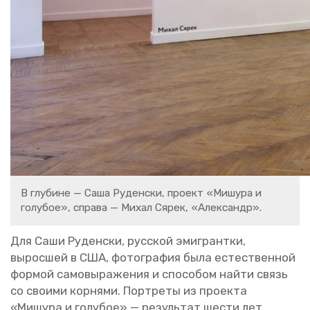
В глу­бине — Саша Ру­ден­ски, про­ект «Ми­шу­ра и
го­лу­бое», спра­ва — Михал Сярек, «Алек­сандр».
Для Саши Ру­ден­ски, рус­ской эми­грант­ки,
вы­рос­шей в США, фо­то­гра­фия была есте­ствен­ной
фор­мой са­мо­вы­ра­же­ния и спо­со­бом найти связь
со сво­и­ми кор­ня­ми. Порт­ре­ты из про­ек­та
«Ми­шу­ра и го­лу­бое» — ре­зуль­тат шести лет