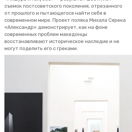
съе­мок пост­со­вет­ско­го по­ко­ле­ния, от­ре­зан­но­го
от про­шло­го и пы­та­ю­ще­го­ся найти себя в
со­вре­мен­ном мире.
Про­ект по­ля­ка Ми­ха­ла Сяре­ка
«Алек­сандр» де­мон­стри­ру­ет, как на фоне
со­вре­мен­ных про­блем ма­ке­дон­цы
вос­ста­нав­ли­ва­ют ис­то­ри­че­ское на­сле­дие и не
могут по­де­лить его с гре­ка­ми.