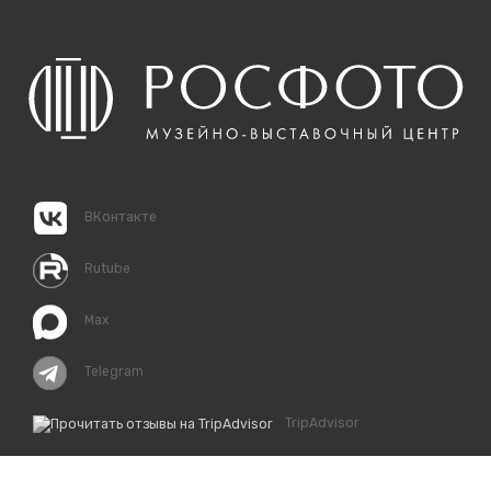
ВКонтакте
Rutube
Max
Telegram
TripAdvisor