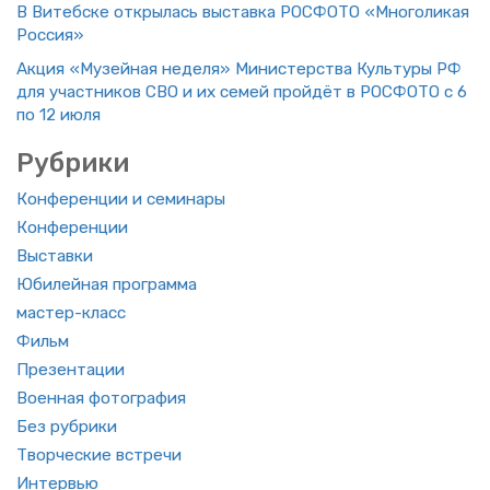
В Ви­теб­ске от­кры­лась вы­став­ка РОС­ФО­ТО «Мно­го­ли­кая
Рос­сия»
Акция «Му­зей­ная неде­ля» Ми­ни­стер­ства Куль­ту­ры РФ
для участ­ни­ков СВО и их семей прой­дёт в РОС­ФО­ТО с 6
по 12 июля
Руб­ри­ки
Кон­фе­рен­ции и се­ми­на­ры
Кон­фе­рен­ции
Вы­став­ки
Юби­лей­ная про­грам­ма
ма­стер-класс
Фильм
Пре­зен­та­ции
Во­ен­ная фо­то­гра­фия
Без руб­ри­ки
Твор­че­ские встре­чи
Ин­тер­вью