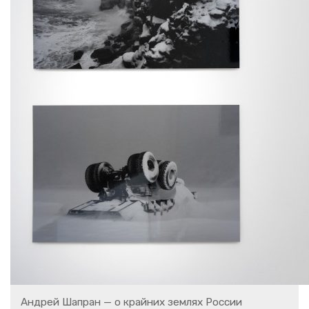
Ан­дрей Ша­пран — о край­них зем­лях Рос­сии