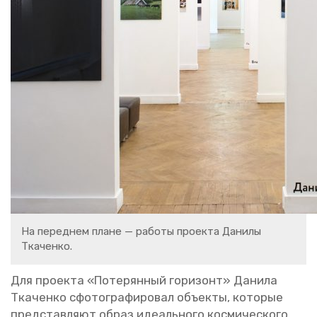
На пе­ред­нем плане — ра­бо­ты про­ек­та Да­ни­лы
Тка­чен­ко.
Для про­ек­та «По­те­рян­ный го­ри­зонт» Да­ни­ла
Тка­чен­ко сфо­то­гра­фи­ро­вал объ­ек­ты, ко­то­рые
пред­став­ля­ют образ иде­аль­но­го кос­ми­че­ско­го