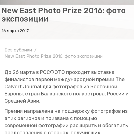
New East Photo Prize 2016: фото
экспозиции
16 марта 2017
Без рубрики
New East Photo Prize 2016: фото экспозиции
До 26 марта в РОС­ФО­ТО про­хо­дит вы­став­ка
фи­на­ли­стов пер­вой меж­ду­на­род­ной пре­мии The
Calvert Journal для фо­то­гра­фов из Во­сточ­ной
Ев­ро­пы, стран Бал­кан­ско­го по­лу­ост­ро­ва, Рос­сии и
Сред­ней Азии.
Пре­мия на­прав­ле­на на под­держ­ку фо­то­гра­фов из
этих ре­ги­о­нов и при­зва­на с по­мо­щью
со­вре­мен­ной фо­то­гра­фии рас­ши­рить и обо­га­тить
пред­став­ле­ния о стра­нах, по­лу­чив­ших