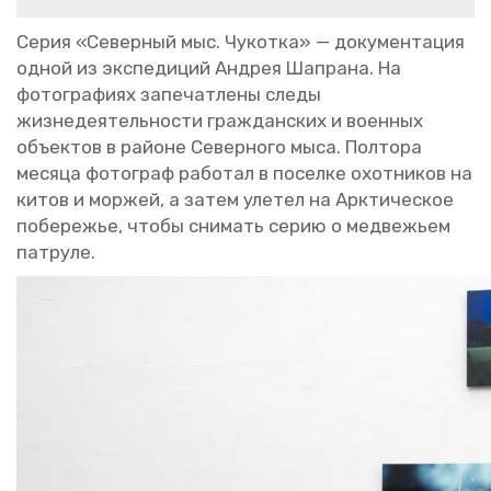
Cерия «Се­вер­ный мыс. Чу­кот­ка» — до­ку­мен­та­ция
одной из экс­пе­ди­ций Ан­дрея Ша­пра­на. На
фо­то­гра­фи­ях за­пе­чат­ле­ны следы
жиз­не­де­я­тель­но­сти граж­дан­ских и во­ен­ных
объ­ек­тов в рай­оне Се­вер­но­го мыса. Пол­то­ра
ме­ся­ца фо­то­граф ра­бо­тал в по­сел­ке охот­ни­ков на
китов и мор­жей, а затем уле­тел на Арк­ти­че­ское
по­бе­ре­жье, чтобы сни­мать серию о мед­ве­жьем
пат­ру­ле.