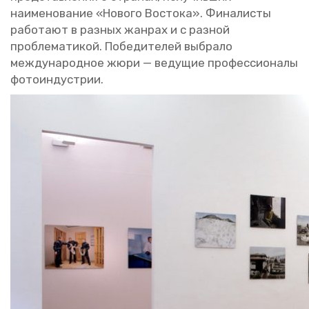
на­име­но­ва­ние «Но­во­го Во­сто­ка». Фи­на­ли­сты
ра­бо­та­ют в раз­ных жан­рах и с раз­ной
про­бле­ма­ти­кой. По­бе­ди­те­лей вы­бра­ло
меж­ду­на­род­ное жюри — ве­ду­щие про­фес­си­о­на­лы
фо­то­ин­ду­стрии.