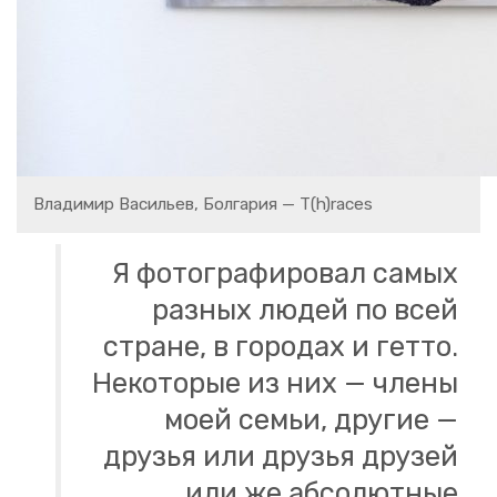
Вла­ди­мир Ва­си­льев, Бол­га­рия — T(h)races
Я фо­то­гра­фи­ро­вал самых
раз­ных людей по всей
стране, в го­ро­дах и гетто.
Неко­то­рые из них — члены
моей семьи, дру­гие —
дру­зья или дру­зья дру­зей
или же аб­со­лют­ные