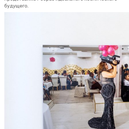
бу­ду­ще­го.