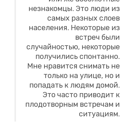
незна­ком­цы. Это люди из
самых раз­ных слоев
на­се­ле­ния. Неко­то­рые из
встреч были
слу­чай­но­стью, неко­то­рые
по­лу­чи­лись спон­тан­но.
Мне нра­вит­ся сни­мать не
толь­ко на улице, но и
по­па­дать к людям домой.
Это часто при­во­дит к
пло­до­твор­ным встре­чам и
си­ту­а­ци­ям.