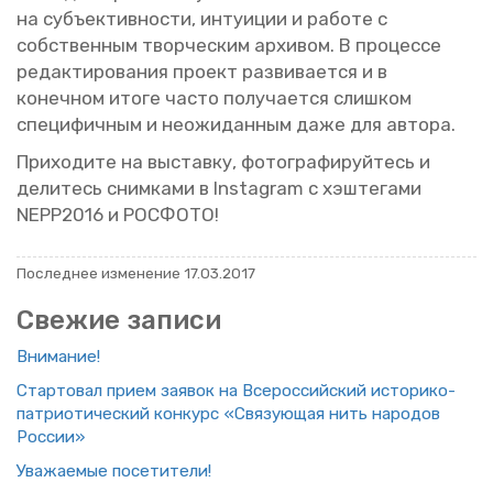
на субъ­ек­тив­но­сти, ин­ту­и­ции и ра­бо­те с
соб­ствен­ным твор­че­ским ар­хи­вом. В про­цес­се
ре­дак­ти­ро­ва­ния про­ект раз­ви­ва­ет­ся и в
ко­неч­ном итоге часто по­лу­ча­ет­ся слиш­ком
спе­ци­фич­ным и неожи­дан­ным даже для ав­то­ра.
При­хо­ди­те на вы­став­ку, фо­то­гра­фи­руй­тесь и
де­ли­тесь сним­ка­ми в Instagram с хэ­ш­те­га­ми
NEPP2016 и РОС­ФО­ТО!
По­след­нее из­ме­не­ние 17.03.2017
Све­жие за­пи­си
Вни­ма­ние!
Стар­то­вал прием за­явок на Все­рос­сий­ский ис­то­ри­ко-
пат­ри­о­ти­че­ский кон­курс «Свя­зу­ю­щая нить на­ро­дов
Рос­сии»
Ува­жа­е­мые по­се­ти­те­ли!