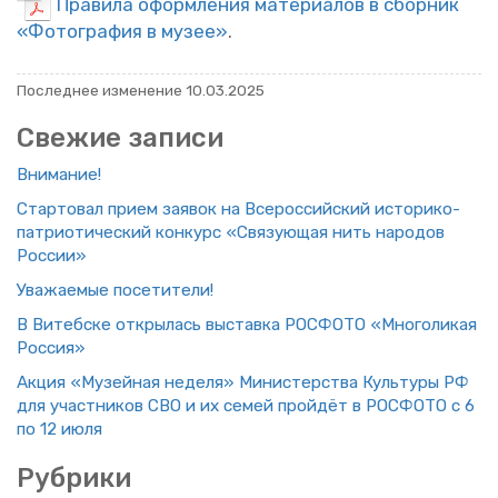
Пра­ви­ла оформ­ле­ния ма­те­ри­а­лов в сбор­ник
«Фо­то­гра­фия в музее»
.
По­след­нее из­ме­не­ние 10.03.2025
Све­жие за­пи­си
Вни­ма­ние!
Стар­то­вал прием за­явок на Все­рос­сий­ский ис­то­ри­ко-
пат­ри­о­ти­че­ский кон­курс «Свя­зу­ю­щая нить на­ро­дов
Рос­сии»
Ува­жа­е­мые по­се­ти­те­ли!
В Ви­теб­ске от­кры­лась вы­став­ка РОС­ФО­ТО «Мно­го­ли­кая
Рос­сия»
Акция «Му­зей­ная неде­ля» Ми­ни­стер­ства Куль­ту­ры РФ
для участ­ни­ков СВО и их семей прой­дёт в РОС­ФО­ТО с 6
по 12 июля
Руб­ри­ки