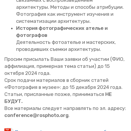
свя­зан­ных с вос­про­из­ве­де­ни­ем
ар­хи­тек­ту­ры. Ме­то­ды и спо­со­бы ат­ри­бу­ции.
Фо­то­гра­фия как ин­стру­мент изу­че­ния и
си­сте­ма­ти­за­ции ар­хи­тек­ту­ры.
Ис­то­рия фо­то­гра­фи­че­ских ате­лье и
фо­то­гра­фов
Де­я­тель­ность фо­то­ате­лье и ма­стер­ских,
про­во­див­ших съем­ки ар­хи­тек­ту­ры.
Про­сим при­сы­лать Ваши за­яв­ки об уча­стии (ФИО,
аф­фи­ли­а­ция, при­мер­ная тема ста­тьи) до 15
ок­тяб­ря 2024 года.
Срок по­да­чи ма­те­ри­а­лов в сбор­ник ста­тей
«Фо­то­гра­фия в музее»: до 15 де­каб­ря 2024 года.
Ста­тьи, при­слан­ные позже, при­ни­мать­ся
НЕ
БУДУТ.
Все ма­те­ри­а­лы сле­ду­ет на­прав­лять по эл. ад­ре­су:
conference@​rosphoto.​org
.