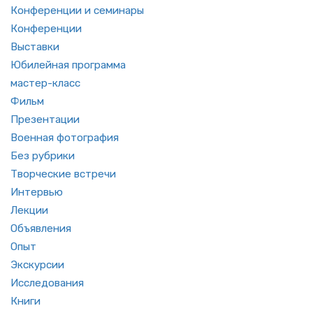
Кон­фе­рен­ции и се­ми­на­ры
Кон­фе­рен­ции
Вы­став­ки
Юби­лей­ная про­грам­ма
ма­стер-класс
Фильм
Пре­зен­та­ции
Во­ен­ная фо­то­гра­фия
Без руб­ри­ки
Твор­че­ские встре­чи
Ин­тер­вью
Лек­ции
Объ­яв­ле­ния
Опыт
Экс­кур­сии
Ис­сле­до­ва­ния
Книги