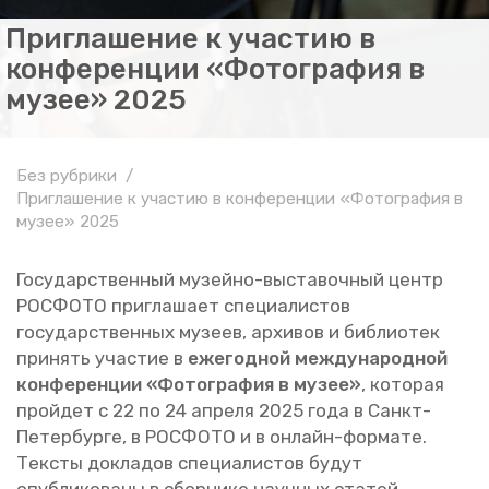
Приглашение к участию в
конференции «Фотография в
музее» 2025
Без рубрики
Приглашение к участию в конференции «Фотография в
музее» 2025
Го­су­дар­ствен­ный му­зей­но-вы­ста­воч­ный центр
РОС­ФО­ТО при­гла­ша­ет спе­ци­а­ли­стов
го­су­дар­ствен­ных му­зеев, ар­хи­вов и биб­лио­тек
при­нять уча­стие в
еже­год­ной меж­ду­на­род­ной
кон­фе­рен­ции «Фо­то­гра­фия в музее»
, ко­то­рая
прой­дет с 22 по 24 ап­ре­ля 2025 года в Санкт-
Пе­тер­бур­ге, в РОС­ФО­ТО и в он­лайн-фор­ма­те.
Тек­сты до­кла­дов спе­ци­а­ли­стов будут