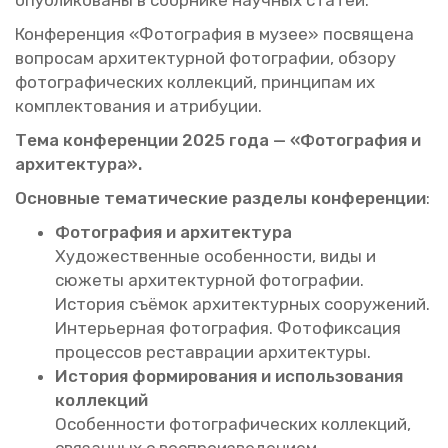
опуб­ли­ко­ва­ны в сбор­ни­ке на­уч­ных ста­тей.
Кон­фе­рен­ция «Фо­то­гра­фия в музее» по­свя­ще­на
во­про­сам ар­хи­тек­тур­ной фо­то­гра­фии, об­зо­ру
фо­то­гра­фи­че­ских кол­лек­ций, прин­ци­пам их
ком­плек­то­ва­ния и ат­ри­бу­ции.
Тема кон­фе­рен­ции 2025 года — «Фо­то­гра­фия и
ар­хи­тек­ту­ра».
Ос­нов­ные те­ма­ти­че­ские раз­де­лы кон­фе­рен­ции
:
Фо­то­гра­фия и ар­хи­тек­ту­ра
Ху­до­же­ствен­ные осо­бен­но­сти, виды и
сю­же­ты ар­хи­тек­тур­ной фо­то­гра­фии.
Ис­то­рия съё­мок ар­хи­тек­тур­ных со­ору­же­ний.
Ин­те­рьер­ная фо­то­гра­фия. Фо­то­фик­са­ция
про­цес­сов ре­став­ра­ции ар­хи­тек­ту­ры.
Ис­то­рия фор­ми­ро­ва­ния и ис­поль­зо­ва­ния
кол­лек­ций
Осо­бен­но­сти фо­то­гра­фи­че­ских кол­лек­ций,