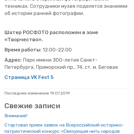
тех­ни­ках. Cо­труд­ни­ки музея по­де­лят­ся зна­ни­я­ми
об ис­то­рии ран­ней фо­то­гра­фии
.
Шатер РОС­ФО­ТО рас­по­ло­жен в зоне
«Твор­че­ство».
Время ра­бо­ты
: 12:00–22:00
Адрес
: Парк имени 300-летия Санкт-
Пе­тер­бур­га, При­мор­ский пр., 74, ст. м. Бе­го­вая
Стра­ни­ца VK Fest 5
По­след­нее из­ме­не­ние 19.07.2019
Све­жие за­пи­си
Вни­ма­ние!
Стар­то­вал прием за­явок на Все­рос­сий­ский ис­то­ри­ко-
пат­ри­о­ти­че­ский кон­курс «Свя­зу­ю­щая нить на­ро­дов