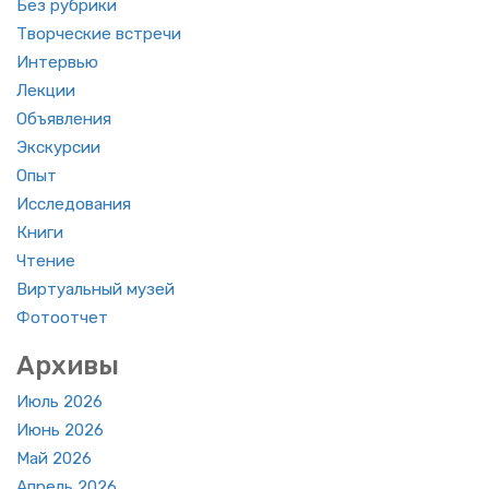
Без руб­ри­ки
Твор­че­ские встре­чи
Ин­тер­вью
Лек­ции
Объ­яв­ле­ния
Экс­кур­сии
Опыт
Ис­сле­до­ва­ния
Книги
Чте­ние
Вир­ту­аль­ный музей
Фо­то­от­чет
Ар­хи­вы
Июль 2026
Июнь 2026
Май 2026
Ап­рель 2026