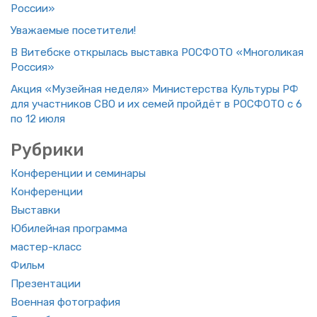
Рос­сии»
Ува­жа­е­мые по­се­ти­те­ли!
В Ви­теб­ске от­кры­лась вы­став­ка РОС­ФО­ТО «Мно­го­ли­кая
Рос­сия»
Акция «Му­зей­ная неде­ля» Ми­ни­стер­ства Куль­ту­ры РФ
для участ­ни­ков СВО и их семей прой­дёт в РОС­ФО­ТО с 6
по 12 июля
Руб­ри­ки
Кон­фе­рен­ции и се­ми­на­ры
Кон­фе­рен­ции
Вы­став­ки
Юби­лей­ная про­грам­ма
ма­стер-класс
Фильм
Пре­зен­та­ции
Во­ен­ная фо­то­гра­фия