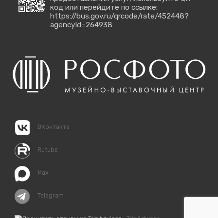
код или перейдите по ссылке:
https://bus.gov.ru/qrcode/rate/452448?
agencyId=264938
ВКонтакте
Rutube
Max
Telegram