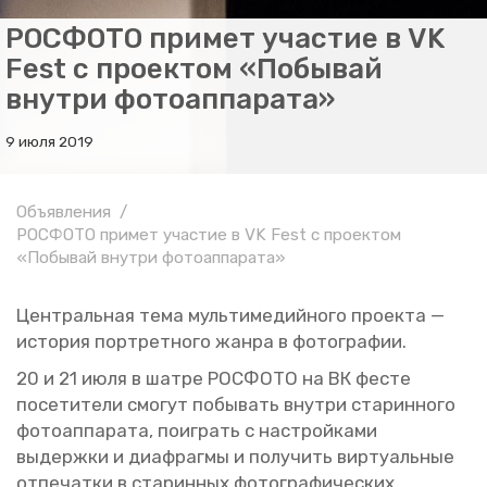
РОСФОТО примет участие в VK
Fest c проектом «Побывай
внутри фотоаппарата»
9 июля 2019
Объявления
РОСФОТО примет участие в VK Fest c проектом
«Побывай внутри фотоаппарата»
Цен­траль­ная тема муль­ти­ме­дий­но­го про­ек­та —
ис­то­рия порт­рет­но­го жанра в фо­то­гра­фии.
20 и 21 июля в шатре РОС­ФО­ТО на ВК фесте
по­се­ти­те­ли смо­гут по­бы­вать внут­ри ста­рин­но­го
фо­то­ап­па­ра­та, по­иг­рать с на­строй­ка­ми
вы­держ­ки и диа­фраг­мы и по­лу­чить вир­ту­аль­ные
от­пе­чат­ки в ста­рин­ных фо­то­гра­фи­че­ских