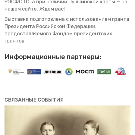
РОС­ФО­ТО, а при на­ли­чии Пуш­кин­ской карты — на
нашем сайте. Ждем вас!
Вы­став­ка под­го­тов­ле­на с ис­поль­зо­ва­ни­ем гран­та
Пре­зи­ден­та Рос­сий­ской Фе­де­ра­ции,
предо­став­ля­е­мо­го Фон­дом пре­зи­дент­ских
гран­тов.
Ин­фор­ма­ци­он­ные парт­не­ры:
СВЯ­ЗАН­НЫЕ СО­БЫ­ТИЯ