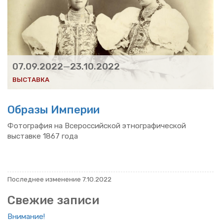
07.09.2022
—
23.10.2022
ВЫ­СТАВ­КА
Об­ра­зы Им­пе­рии
Фо­то­гра­фия на Все­рос­сий­ской эт­но­гра­фи­че­ской
вы­став­ке 1867 года
По­след­нее из­ме­не­ние 7.10.2022
Све­жие за­пи­си
Вни­ма­ние!