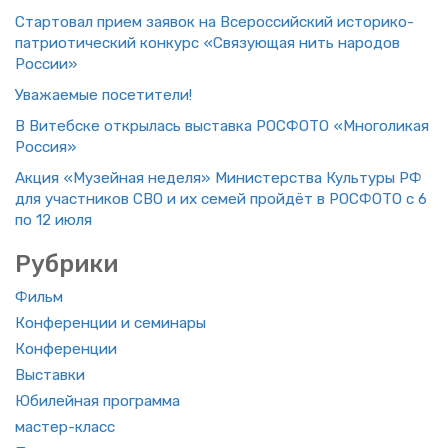
Стар­то­вал прием за­явок на Все­рос­сий­ский ис­то­ри­ко-
пат­ри­о­ти­че­ский кон­курс «Свя­зу­ю­щая нить на­ро­дов
Рос­сии»
Ува­жа­е­мые по­се­ти­те­ли!
В Ви­теб­ске от­кры­лась вы­став­ка РОС­ФО­ТО «Мно­го­ли­кая
Рос­сия»
Акция «Му­зей­ная неде­ля» Ми­ни­стер­ства Куль­ту­ры РФ
для участ­ни­ков СВО и их семей прой­дёт в РОС­ФО­ТО с 6
по 12 июля
Руб­ри­ки
Фильм
Кон­фе­рен­ции и се­ми­на­ры
Кон­фе­рен­ции
Вы­став­ки
Юби­лей­ная про­грам­ма
ма­стер-класс