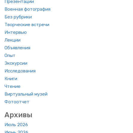
Пре­зен­та­ции
Во­ен­ная фо­то­гра­фия
Без руб­ри­ки
Твор­че­ские встре­чи
Ин­тер­вью
Лек­ции
Объ­яв­ле­ния
Опыт
Экс­кур­сии
Ис­сле­до­ва­ния
Книги
Чте­ние
Вир­ту­аль­ный музей
Фо­то­от­чет
Ар­хи­вы
Июль 2026
Июнь 2026