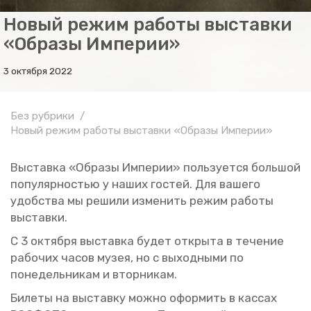
Новый режим работы выставки
«Образы Империи»
3 октября 2022
Без рубрики
Новый режим работы выставки «Образы Империи»
Вы­став­ка «Об­ра­зы Им­пе­рии» поль­зу­ет­ся боль­шой
по­пу­ляр­но­стью у наших го­стей. Для ва­ше­го
удоб­ства мы ре­ши­ли из­ме­нить режим ра­бо­ты
вы­став­ки.
С 3 ок­тяб­ря вы­став­ка будет от­кры­та в те­че­ние
ра­бо­чих часов музея, но с вы­ход­ны­ми по
по­не­дель­ни­кам и втор­ни­кам.
Би­ле­ты на вы­став­ку можно офор­мить в кас­сах