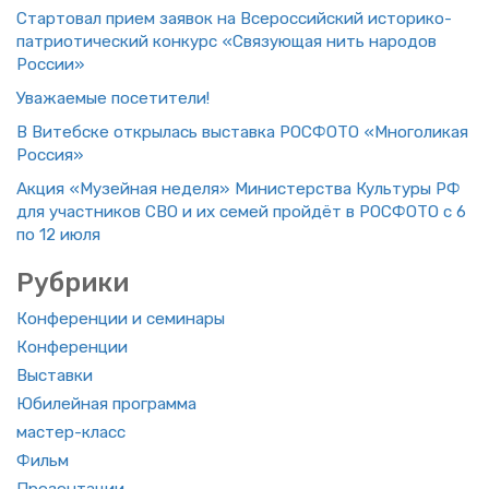
Стар­то­вал прием за­явок на Все­рос­сий­ский ис­то­ри­ко-
пат­ри­о­ти­че­ский кон­курс «Свя­зу­ю­щая нить на­ро­дов
Рос­сии»
Ува­жа­е­мые по­се­ти­те­ли!
В Ви­теб­ске от­кры­лась вы­став­ка РОС­ФО­ТО «Мно­го­ли­кая
Рос­сия»
Акция «Му­зей­ная неде­ля» Ми­ни­стер­ства Куль­ту­ры РФ
для участ­ни­ков СВО и их семей прой­дёт в РОС­ФО­ТО с 6
по 12 июля
Руб­ри­ки
Кон­фе­рен­ции и се­ми­на­ры
Кон­фе­рен­ции
Вы­став­ки
Юби­лей­ная про­грам­ма
ма­стер-класс
Фильм
Пре­зен­та­ции