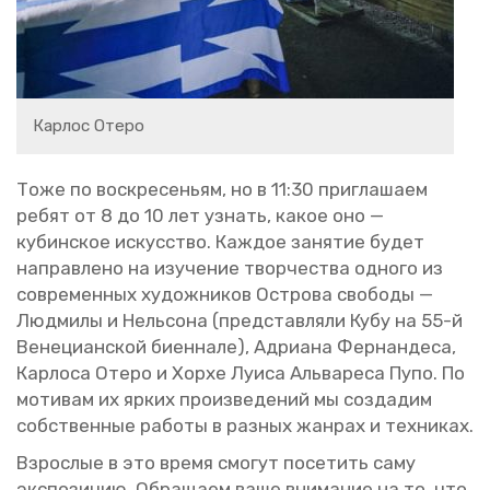
Кар­лос Отеро
Тоже по вос­кре­се­ньям, но в 11:30 при­гла­ша­ем
ребят от 8 до 10 лет узнать, какое оно —
ку­бин­ское ис­кус­ство. Каж­дое за­ня­тие будет
на­прав­ле­но на изу­че­ние твор­че­ства од­но­го из
со­вре­мен­ных ху­дож­ни­ков Ост­ро­ва сво­бо­ды —
Люд­ми­лы и Нель­со­на (пред­став­ля­ли Кубу на 55-й
Ве­не­ци­ан­ской би­ен­на­ле), Ад­ри­а­на Фер­нан­де­са,
Кар­ло­са Отеро и Хорхе Луиса Аль­ва­ре­са Пупо. По
мо­ти­вам их ярких про­из­ве­де­ний мы со­зда­дим
соб­ствен­ные ра­бо­ты в раз­ных жан­рах и тех­ни­ках.
Взрос­лые в это время смо­гут по­се­тить саму
экс­по­зи­цию. Об­ра­ща­ем ваше вни­ма­ние на то, что