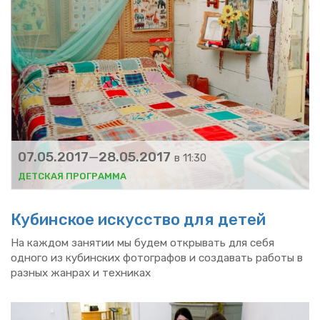
07.05.2017
—
28.05.2017
в 11:30
ДЕТ­СКАЯ ПРО­ГРАМ­МА
Ку­бин­ское ис­кус­ство для детей
На каж­дом за­ня­тии мы будем от­кры­вать для себя
од­но­го из ку­бин­ских фо­то­гра­фов и со­зда­вать ра­бо­ты в
раз­ных жан­рах и тех­ни­ках