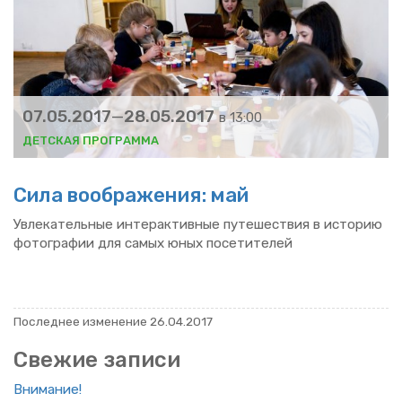
07.05.2017
—
28.05.2017
в 13:00
ДЕТ­СКАЯ ПРО­ГРАМ­МА
Сила во­об­ра­же­ния: май
Увле­ка­тель­ные ин­тер­ак­тив­ные пу­те­ше­ствия в ис­то­рию
фо­то­гра­фии для самых юных по­се­ти­те­лей
По­след­нее из­ме­не­ние 26.04.2017
Све­жие за­пи­си
Вни­ма­ние!