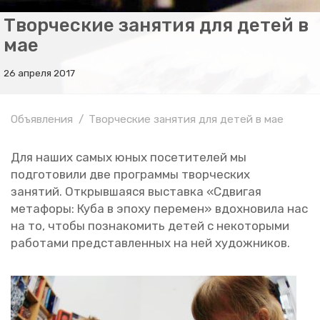
Творческие занятия для детей в
мае
26 апреля 2017
Объявления
Творческие занятия для детей в мае
Для наших самых юных по­се­ти­те­лей мы
под­го­то­ви­ли две про­грам­мы твор­че­ских
за­ня­тий. От­крыв­ша­я­ся вы­став­ка «Сдви­гая
ме­та­фо­ры: Куба в эпоху пе­ре­мен» вдох­но­ви­ла нас
на то, чтобы по­зна­ко­мить детей с неко­то­ры­ми
ра­бо­та­ми пред­став­лен­ных на ней ху­дож­ни­ков.