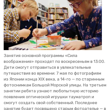
За­ня­тия ос­нов­ной про­грам­мы «Сила
во­об­ра­же­ния» про­хо­дят по вос­кре­се­ньям в 13:00.
Дети смо­гут от­пра­вить­ся в увле­ка­тель­ные
пу­те­ше­ствия во вре­ме­ни: 7 мая по фо­то­гра­фи­ям
из Япо­нии конца XIX века, а 14-го — по ста­рин­ным
фо­то­сним­кам Боль­шой Мор­ской улицы. На тре­тьем
за­ня­тии ре­бя­та узна­ют лю­бо­пыт­ную ис­то­рию
по­яв­ле­ния оп­ти­че­ской иг­руш­ки та­у­мат­роп и
смо­гут со­здать свой соб­ствен­ный. По­след­нее
за­ня­тие будет по­свя­ще­но ста­рым фо­то­ате­лье — в