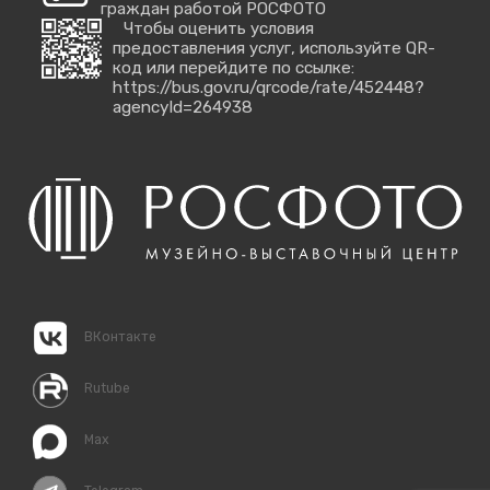
граждан работой РОСФОТО
Чтобы оценить условия
предоставления услуг, используйте QR-
код или перейдите по ссылке:
https://bus.gov.ru/qrcode/rate/452448?
agencyId=264938
ВКонтакте
Rutube
Max