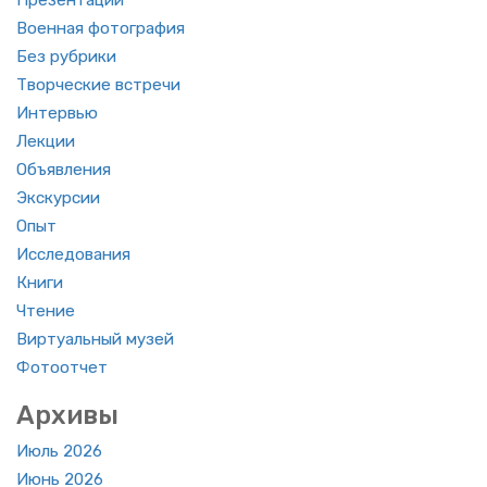
Во­ен­ная фо­то­гра­фия
Без руб­ри­ки
Твор­че­ские встре­чи
Ин­тер­вью
Лек­ции
Объ­яв­ле­ния
Экс­кур­сии
Опыт
Ис­сле­до­ва­ния
Книги
Чте­ние
Вир­ту­аль­ный музей
Фо­то­от­чет
Ар­хи­вы
Июль 2026
Июнь 2026