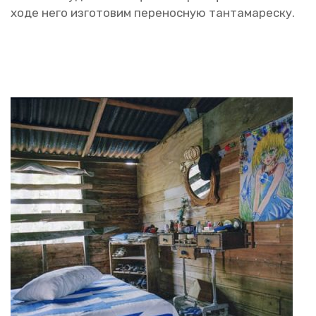
ходе него из­го­то­вим пе­ре­нос­ную тан­та­ма­рес­ку.