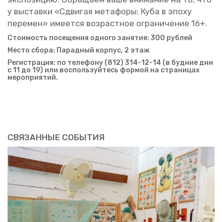
у вы­став­ки «Сдви­гая ме­та­фо­ры: Куба в эпоху
пе­ре­мен» име­ет­ся воз­раст­ное огра­ни­че­ние 16+.
Сто­и­мость по­се­ще­ния од­но­го за­ня­тия: 300 руб­лей
Место сбора: Па­рад­ный кор­пус, 2 этаж
Ре­ги­стра­ция: по те­ле­фо­ну (812) 314-12-14 (в буд­ние дни
с 11 до 19) или вос­поль­зуй­тесь фор­мой на стра­ни­цах
ме­ро­при­я­тий.
СВЯ­ЗАН­НЫЕ СО­БЫ­ТИЯ